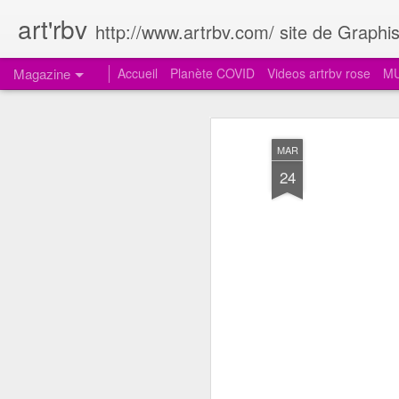
art'rbv
http://www.artrbv.com/ site de Graphism
Magazine
Accueil
Planète COVID
Videos artrbv rose
MU
MAR
24