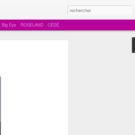
Big Eye
ROSELAND
CÉDÉ
les