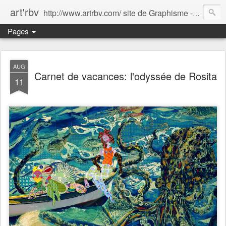
art'rbv
http://www.artrbv.com/ site de Graphisme - Illustrations - Edition - Animations - Publicité
Pages
AUG
Carnet de vacances: l'odyssée de Rosita
11