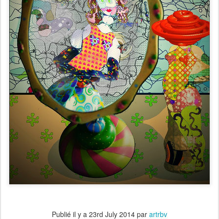
Publié il y a
23rd July 2014
par
artrbv