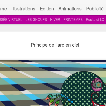
e - Illustrations - Edition - Animations - Publicité
SÉE VIRTUEL
LES GNOUFS
HIVER
PRINTEMPS
Rosita et LC
Galets: expressions - 
AUG
Principe de l'arc en ciel
4
touristes 4