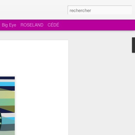
Big Eye
ROSELAND
CÉDÉ
les