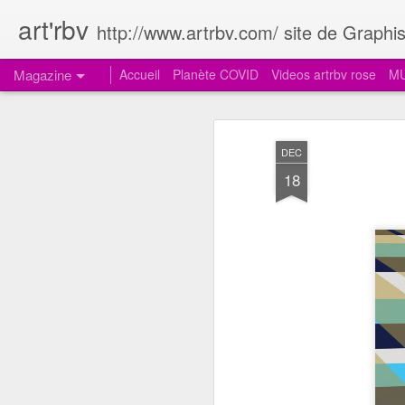
art'rbv
http://www.artrbv.com/ site de Graphism
Magazine
Accueil
Planète COVID
Videos artrbv rose
MU
DEC
18