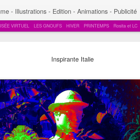
e - Illustrations - Edition - Animations - Publicité
SÉE VIRTUEL
LES GNOUFS
HIVER
PRINTEMPS
Rosita et LC
Galets: expressions - 
AUG
Inspirante Italie
4
touristes 4