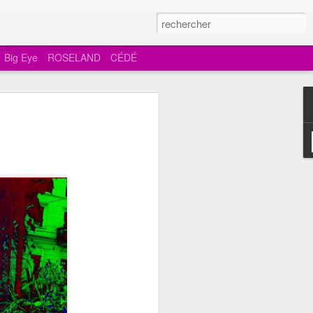
Big Eye
ROSELAND
CÉDÉ
les