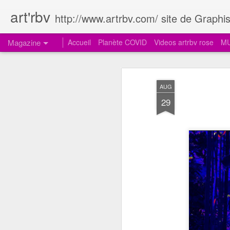
art'rbv
http://www.artrbv.com/ site de Graphism
Magazine
Accueil
Planète COVID
Videos artrbv rose
MU
AUG
29